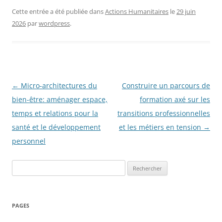
Cette entrée a été publiée dans
Actions Humanitaires
le
29 juin
2026
par
wordpress
.
Navigation
←
Micro-architectures du
Construire un parcours de
des
bien-être: aménager espace,
formation axé sur les
articles
temps et relations pour la
transitions professionnelles
santé et le développement
et les métiers en tension
→
personnel
Rechercher :
PAGES