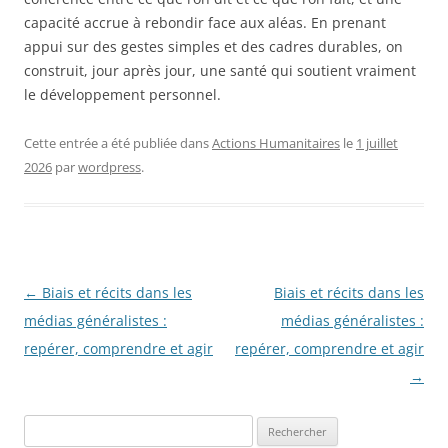
capacité accrue à rebondir face aux aléas. En prenant
appui sur des gestes simples et des cadres durables, on
construit, jour après jour, une santé qui soutient vraiment
le développement personnel.
Cette entrée a été publiée dans
Actions Humanitaires
le
1 juillet
2026
par
wordpress
.
Navigation
←
Biais et récits dans les
Biais et récits dans les
des
médias généralistes :
médias généralistes :
articles
repérer, comprendre et agir
repérer, comprendre et agir
→
Rechercher :