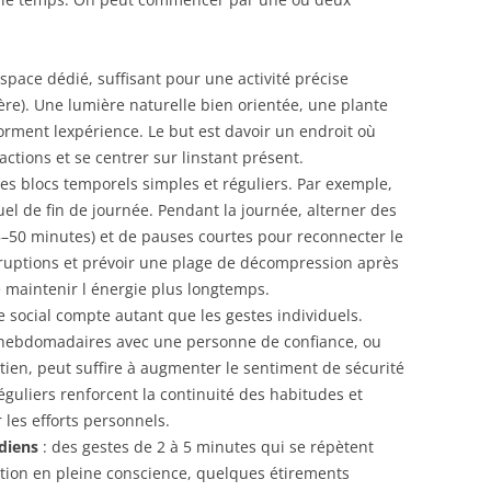
espace dédié, suffisant pour une activité précise
gère). Une lumière naturelle bien orientée, une plante
forment lexpérience. Le but est davoir un endroit où
actions et se centrer sur linstant présent.
des blocs temporels simples et réguliers. Par exemple,
tuel de fin de journée. Pendant la journée, alterner des
5–50 minutes) et de pauses courtes pour reconnecter le
terruptions et prévoir une plage de décompression après
 maintenir l énergie plus longtemps.
e social compte autant que les gestes individuels.
 hebdomadaires avec une personne de confiance, ou
tien, peut suffire à augmenter le sentiment de sécurité
éguliers renforcent la continuité des habitudes et
 les efforts personnels.
diens
: des gestes de 2 à 5 minutes qui se répètent
ion en pleine conscience, quelques étirements