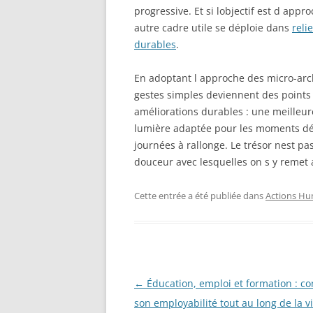
progressive. Et si lobjectif est d appr
autre cadre utile se déploie dans
reli
durables
.
En adoptant l approche des micro-arch
gestes simples deviennent des points 
améliorations durables : une meilleur
lumière adaptée pour les moments dé
journées à rallonge. Le trésor nest pas
douceur avec lesquelles on s y remet
Cette entrée a été publiée dans
Actions Hu
Navigation
←
Éducation, emploi et formation : co
des
son employabilité tout au long de la v