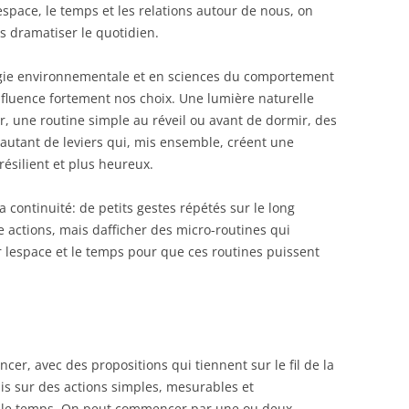
espace, le temps et les relations autour de nous, on
s dramatiser le quotidien.
ogie environnementale et en sciences du comportement
luence fortement nos choix. Une lumière naturelle
r, une routine simple au réveil ou avant de dormir, des
autant de leviers qui, mis ensemble, créent une
résilient et plus heureux.
 continuité: de petits gestes répétés sur le long
e actions, mais dafficher des micro-routines qui
 lespace et le temps pour que ces routines puissent
er, avec des propositions qui tiennent sur le fil de la
mis sur des actions simples, mesurables et
 le temps. On peut commencer par une ou deux