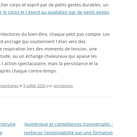
ocher corps et esprit par de petits gestes durables, un
er le corps et l esprit au quotidien par de petits gestes
itectures du bien-être, chaque petit pas compte. Les
d ancrage qui soutiennent l élan vers des
e respiration lors des moments de tension, une
tude, ou un échange chaleureux qui apaise les
 l action spectaculaire, mais la persistance et la
 après chaque contre-temps.
manitaires
le
5 juillet 2026
par
wordpress
.
nstruire
Numérique et compétences transversales :
ie
renforcer l’employabilité par une formation