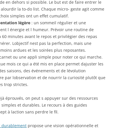
 en dehors si possible. Le but est de faire entrer le
 alourdir la to-do list. Chaque micro- geste agit comme
hoix simples ont un effet cumulatif.
mentation légère
: un sommeil régulier et une
ent l énergie et l humeur. Prévoir une routine de
 60 minutes avant le repos et privilégier des repas
nérer. Lobjectif nest pas la perfection, mais une
 moins ardues et les soirées plus reposantes.
t carnet ou une appli simple pour noter ce qui marche.
e mois ce qui a été mis en place permet dajuster les
des saisons, des événements et de lévolution
e par lobservation et de nourrir la curiosité plutôt que
 trop strictes.
déjà éprouvés, on peut s appuyer sur des ressources
 simples et durables. Le recours à des guides
pt à laction sans perdre le fil.
r durablement
propose une vision opérationnelle et