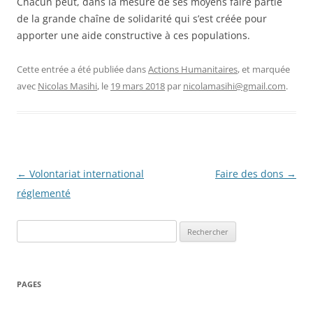
Chacun peut, dans la mesure de ses moyens faire partie
de la grande chaîne de solidarité qui s’est créée pour
apporter une aide constructive à ces populations.
Cette entrée a été publiée dans
Actions Humanitaires
, et marquée
avec
Nicolas Masihi
, le
19 mars 2018
par
nicolamasihi@gmail.com
.
Navigation
←
Volontariat international
Faire des dons
→
des
réglementé
articles
Rechercher :
PAGES